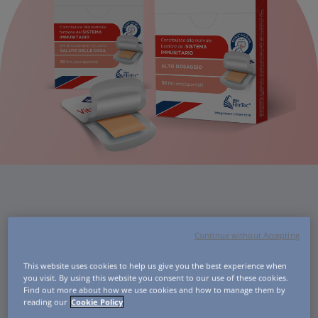
Integratore
Continue without Accepting
Vitamina D3 IBSA
This website uses cookies to help us give you the best experience when
you visit. By using this website you consent to our use of these cookies.
Find out more about how we use cookies and how to manage them by
L’Integratore Vitamina D3 IBSA contribuisce al buon
reading our
Cookie Policy
funzionamento del sistema immunitario e alla salute