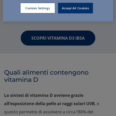
delle ossa, permettendo il corretto assorbimento del
Cookies Settings
Accept All Cookies
calcio.
SCOPRI VITAMINA D3 IBSA
Quali alimenti contengono
vitamina D
La sintesi di vitamina D avviene grazie
all’esposizione della pelle ai raggi solari UVB
, e
questo permette di assolvere a circa l’80% del