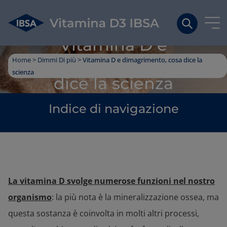
Skip
Search
D COME DIETA
to
Vitamina D e
content
dimagrimento, cosa
Home
>
Dimmi Di più
>
Vitamina D e dimagrimento, cosa dice la
scienza
dice la scienza
Indice di navigazione
La vitamina D svolge numerose funzioni nel nostro
organismo
: la più nota è la mineralizzazione ossea, ma
questa sostanza è coinvolta in molti altri processi,